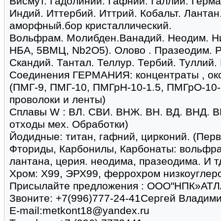
Висмут. Гадолиний. Гафний. Галлий. Герма
Индий. Иттербий. Иттрий. Кобальт. Лантан
аморфный.бор кристаллический.
Вольфрам. Молибден.Ванадий. Неодим. Ни
НБА, 5ВМЦ, Nb2O5). Олово . Празеодим. Р
Скандий. Тантал. Теллур. Тербий. Туллий.
Соединения ГЕРМАНИЯ: концентраты , окс
(ПМГ-9, ПМГ-10, ПМГрН-10-1.5, ПМГрО-10-
проволоки и ленты)
Сплавы W : ВЛ. СВИ. ВНЖ. ВН. ВД. ВНД. В
отходы мех. Обработки)
Йодидные: титан, гафний, цирконий. (Пер
Фториды, Карбонилы, Карбонаты: вольфра
лантана, церия. неодима, празеодима. И т
Хром: Х99, ЭРХ99, феррохром низкоуглер
Присылайте предложения : ООО"НПК»АТЛ
Звоните: +7(996)777-24-41Сергей Владим
E-mail:metkont18@yandex.ru