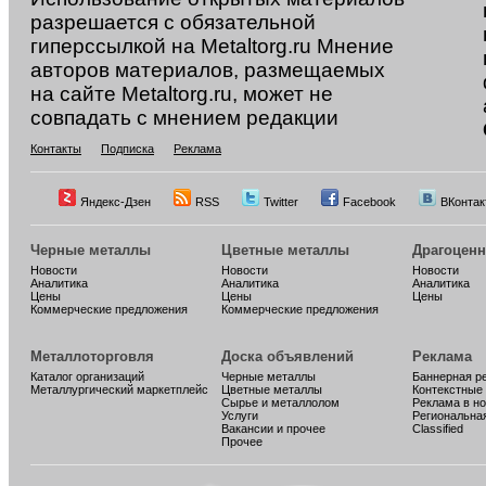
разрешается с обязательной
гиперссылкой на Metaltorg.ru Мнение
авторов материалов, размещаемых
на сайте Metaltorg.ru, может не
совпадать с мнением редакции
Контакты
Подписка
Реклама
Яндекс-Дзен
RSS
Twitter
Facebook
ВКонтак
Черные металлы
Цветные металлы
Драгоцен
Новости
Новости
Новости
Аналитика
Аналитика
Аналитика
Цены
Цены
Цены
Коммерческие предложения
Коммерческие предложения
Металлоторговля
Доска объявлений
Реклама
Каталог организаций
Черные металлы
Баннерная р
Металлургический маркетплейс
Цветные металлы
Контекстные
Сырье и металлолом
Реклама в н
Услуги
Региональна
Вакансии и прочее
Classified
Прочее