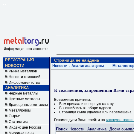
РЕГИСТРАЦИЯ
Страница не найдена
НОВОСТИ
Новости
Аналитика и цены
Металлотор
Рынка металлов
Новости компаний
Информагентства
АНАЛИТИКА
К сожалению, запрошенная Вами стра
Черные металлы
Цветные металлы
Возможные причины:
Вам прислали неверную ссылку
Драгоценные металлы
Вы ошиблись в наборе адреса
Металлолом
Страница была удалена или перемещена
Сырье
Рекомендуем Вам перейти на
главную страни
Статистика
Индекс цен России
Поиск
Новости
Аналитика
Доска объяв
Мировые цены