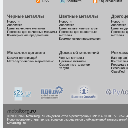
RSS
ВКонтакте
Одноклассники
Черные металлы
Цветные металлы
Драгоц
Новости
Новости
Новости
Аналитика
Аналитика
Аналитика
Цены на черные металлы
Цены на цветные металлы
Цены на д
Прогнозы цен на черные металлы
Прогнозы цен на цветные
Прогнозы ц
Коммерческие предложения
металлы
металлы
Коммерческие предложения
Металлоторговля
Доска объявлений
Реклам
Каталог организаций
Черные металлы
Баннерная
Металлургический маркетплейс
Цветные металлы
Контекстны
Сырье и металлолом
Реклама в 
Услуги
Региональн
Classified
© 2000-2026 MetalTorg.Ru,
cвидетельство о регистрации СМИ ИА № ФС 77 - 85704
Использование открытых материалов разрешается с обязательной гиперссылкой
MetalTorg.Ru