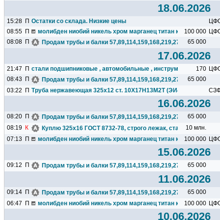
18.06.2026
15:28
П
Остатки со склада. Низкие цены
ЦФ
08:55
П
молибден ниобий никель хром марганец титан кремний чугун ц
100 000
ЦФ
08:08
П
65 000
Продам трубы и балки 57,89,114,159,168,219,273,325,377,426.
17.06.2026
21:47
П
стали подшипниковые , автомобильные , инструментальные ...
170
ЦФ
08:43
П
65 000
Продам трубы и балки 57,89,114,159,168,219,273,325,377,426.
03:22
П
Труба нержавеющая 325х12 ст. 10Х17Н13М2Т (ЭИ448) ДЕШЕВО
СЗ
16.06.2026
08:20
П
65 000
Продам трубы и балки 57,89,114,159,168,219,273,325,377,426.
08:19
К
10 млн.
Куплю 325х16 ГОСТ 8732-78, строго лежак, сталь любая, 2 тр
07:13
П
молибден ниобий никель хром марганец титан кремний чугун ц
100 000
ЦФ
15.06.2026
09:12
П
65 000
Продам трубы и балки 57,89,114,159,168,219,273,325,377,426.
11.06.2026
09:14
П
65 000
Продам трубы и балки 57,89,114,159,168,219,273,325,377,426.
06:47
П
молибден ниобий никель хром марганец титан кремний чугун ц
100 000
ЦФ
10.06.2026