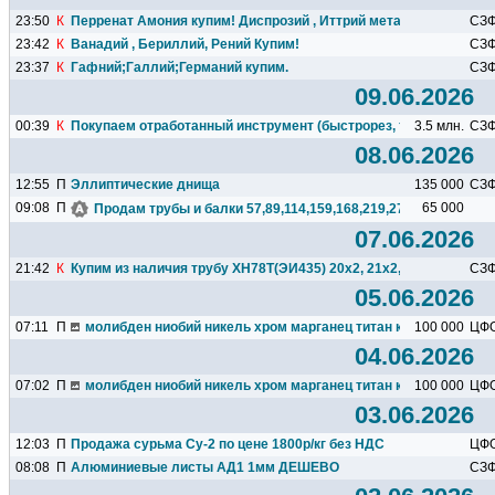
23:50
К
Перренат Амония купим! Диспрозий , Иттрий металлический ку
СЗ
23:42
К
Ванадий , Бериллий, Рений Купим!
СЗ
23:37
К
Гафний;Галлий;Германий купим.
СЗ
09.06.2026
00:39
К
Покупаем отработанный инструмент (быстрорез, твердый сплав)
3.5 млн.
СЗ
08.06.2026
12:55
П
Эллиптические днища
135 000
СЗ
09:08
П
65 000
Продам трубы и балки 57,89,114,159,168,219,273,325,377,426.
07.06.2026
21:42
К
Купим из наличия трубу ХН78Т(ЭИ435) 20х2, 21х2, 22х2 Дорого
СЗ
05.06.2026
07:11
П
молибден ниобий никель хром марганец титан кремний чугун ц
100 000
ЦФ
04.06.2026
07:02
П
молибден ниобий никель хром марганец титан кремний чугун ц
100 000
ЦФ
03.06.2026
12:03
П
Продажа сурьма Су-2 по цене 1800р/кг без НДС
ЦФ
08:08
П
Алюминиевые листы АД1 1мм ДЕШЕВО
СЗ