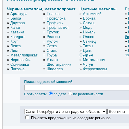
Черные металлы
,
металлопрокат
Цветные металлы
П
Арматура
Полоса
Алюминий
Балка
Проволока
Бронза
Двутавр
Профиль
Латунь
Канат
Профнастил
Медь
Катанка
Пруток
Никель
У
Квадрат
Рельсы
Олово
Круг
Рулон
Свинец
Лента
Сетка
Титан
Лист
Сталь
Цинк
Сырье
пр
Металлопрокат
Труба
Нержавейка
Уголок
Металлолом
Оцинковка
Шестигранник
Чугун
Поковка
Швеллер
Ферросплавы
Поиск по доске объявлений
Сортировать:
по дате
по релевантности
Показать предложения из соседних регионов