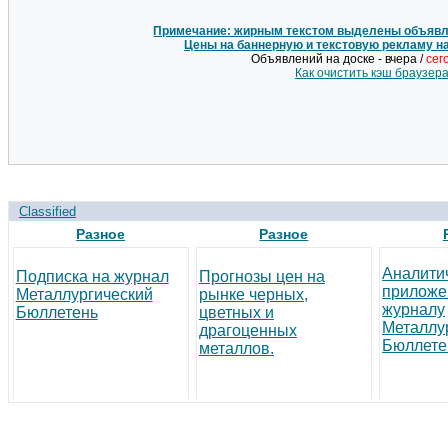
Примечание: жирным текстом выделены объявле
Цены на баннерную и текстовую рекламу н
Объявлений на доске - вчера /
сег
Как очистить кэш браузер
Classified
Разное
Разное
Аналити
Подписка на журнал
Прогнозы цен на
приложе
Металлургический
рынке черных,
журналу
Бюллетень
цветных и
Металлу
драгоценных
Бюллете
металлов.