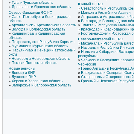
Тула и Тульская область
Южный ФО РФ
Ярославль и Ярославская область
Севастополь и Республика Кр
Северо-Западный ФО РФ
Майкоп и Республика Адыгея
Санкт-Петербург и Ленинградская
Астрахань и Астраханская обл
область
Волгоград и Волгоградская об
Архангельск и Архангельская область
Элиста и Республика Калмыки
Вологда и Вологодская область
Краснодар и Краснодарский к
Калининград и Калиниградская
Ростов-на-Дону и Ростовская 
область
Северо-Кавказский ФО РФ
Петрозаводск и Республика Карелия
Махачкала и Республика Дагес
Мурманск и Мурманская область
Назрань и Республика Ингуше
Нарьян-Мар и Ненецкий автономный
Нальчик и Кабардино-Балкарс
округ
республика
Новгород и Новгородская область
Черкесск и Республика Карача
Псков и Псковская область
Черкессия
Новые регионы
Горно-Алтайск и Республика А
Донецк и ДНР
Владикавказ и Северная Осет
Луганск и ЛНР
Ставрополь и Ставропольский
Херсон и Херсонская область
Грозный и Чеченская Республ
Запорожье и Запорожская область