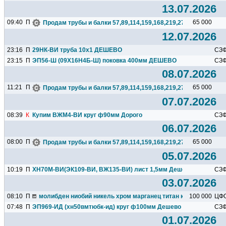
13.07.2026
09:40
П
65 000
Продам трубы и балки 57,89,114,159,168,219,273,325,377,426.
12.07.2026
23:16
П
29НК-ВИ труба 10х1 ДЕШЕВО
СЗ
23:15
П
ЭП56-Ш (09Х16Н4Б-Ш) поковка 400мм ДЕШЕВО
СЗ
08.07.2026
11:21
П
65 000
Продам трубы и балки 57,89,114,159,168,219,273,325,377,426.
07.07.2026
08:39
К
Купим ВЖМ4-ВИ круг ф90мм Дорого
СЗ
06.07.2026
08:00
П
65 000
Продам трубы и балки 57,89,114,159,168,219,273,325,377,426.
05.07.2026
10:19
П
ХН70М-ВИ(ЭК109-ВИ, ВЖ135-ВИ) лист 1,5мм Дешево
СЗ
03.07.2026
08:10
П
молибден ниобий никель хром марганец титан кремний чугун ц
100 000
ЦФ
07:48
П
ЭП969-ИД (хн50вмтюбк-ид) круг ф100мм Дешево
СЗ
01.07.2026