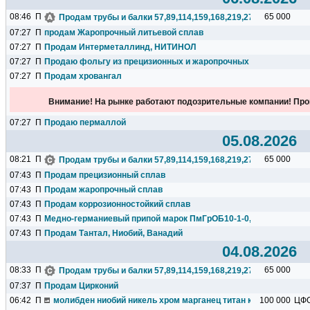
08:46
П
65 000
Продам трубы и балки 57,89,114,159,168,219,273,325,377,426.
07:27
П
продам Жаропрочный литьевой сплав
07:27
П
Продам Интерметаллинд, НИТИНОЛ
07:27
П
Продаю фольгу из прецизионных и жаропрочных сплавов
07:27
П
Продам хровангал
Внимание! На рынке работают подозрительные компании! Про
07:27
П
Продаю пермаллой
05.08.2026
08:21
П
65 000
Продам трубы и балки 57,89,114,159,168,219,273,325,377,426.
07:43
П
Продам прецизионный сплав
07:43
П
Продам жаропрочный сплав
07:43
П
Продам коррозионностойкий сплав
07:43
П
Медно-германиевый припой марок ПмГрОБ10-1-0,1; ПмГрН10-1,
07:43
П
Продам Тантал, Ниобий, Ванадий
04.08.2026
08:33
П
65 000
Продам трубы и балки 57,89,114,159,168,219,273,325,377,426.
07:37
П
Продам Цирконий
06:42
П
молибден ниобий никель хром марганец титан кремний чугун ц
100 000
ЦФ