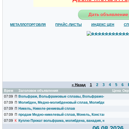
МЕТАЛЛОТОРГОВЛЯ
ПРАЙС-ЛИСТЫ
ИНДЕКС ЦЕН
СП
« Назад
1
2
3
4
5
6
Время
Заголовок объявления
Цена
Окр
07:09
П
Вольфрам, Вольфрамовые сплавы, Вольфрамо-рениевые спла
07:09
П
Молибден, Медно-молибденовый сплав, Молибдено-рениевый 
07:09
П
Никель, Никеле-рениевый сплав
07:09
П
продам Медно-никелевый сплав, Монель, Константан.
07:09
К
Куплю Прокат вольфрама, молибдена, ванадия, ниобия, тантала
06.08.2026