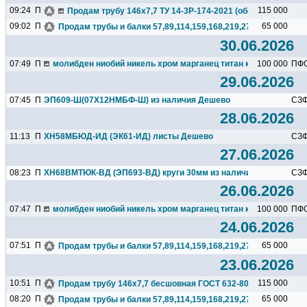
09:24
П
115 000
Продам трубу 146х7,7 ТУ 14-3Р-174-2021 (обсадная), бесшо
09:02
П
65 000
Продам трубы и балки 57,89,114,159,168,219,273,325,377,426.
30.06.2026
07:49
П
молибден ниобий никель хром марганец титан кремний чугун ц
100 000
ПФ
29.06.2026
07:45
П
ЭП609-Ш(07Х12НМБФ-Ш) из наличия Дешево
СЗ
28.06.2026
11:13
П
ХН58МБЮД-ИД (ЭК61-ИД) листы Дешево
СЗ
27.06.2026
08:23
П
ХН68ВМТЮК-ВД (ЭП693-ВД) круги 30мм из наличия Дешево
СЗ
26.06.2026
07:47
П
молибден ниобий никель хром марганец титан кремний чугун ц
100 000
ПФ
24.06.2026
07:51
П
65 000
Продам трубы и балки 57,89,114,159,168,219,273,325,377,426.
23.06.2026
10:51
П
115 000
Продам трубу 146х7,7 бесшовная ГОСТ 632-80(обсадная), 23т
08:20
П
65 000
Продам трубы и балки 57,89,114,159,168,219,273,325,377,426.