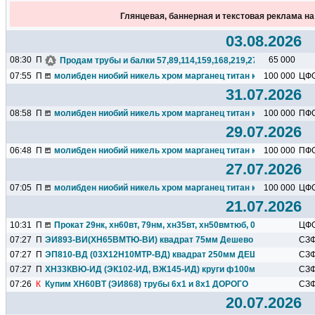
Глянцевая, баннерная и текстовая реклама н
03.08.2026
08:30
П
65 000
Продам трубы и балки 57,89,114,159,168,219,273,325,377,426.
07:55
П
молибден ниобий никель хром марганец титан кремний чугун ц
100 000
ЦФ
31.07.2026
08:58
П
молибден ниобий никель хром марганец титан кремний чугун ц
100 000
ПФ
29.07.2026
06:48
П
молибден ниобий никель хром марганец титан кремний чугун ц
100 000
ПФ
27.07.2026
07:05
П
молибден ниобий никель хром марганец титан кремний чугун ц
100 000
ЦФ
21.07.2026
10:31
П
Прокат 29нк, хн60вт, 79нм, хн35вт, хн50вмтюб, 06хн28мдт и др.
ЦФ
07:27
П
ЭИ893-ВИ(ХН65ВМТЮ-ВИ) квадрат 75мм Дешево
СЗ
07:27
П
ЭП810-ВД (03Х12Н10МТР-ВД) квадрат 250мм ДЕШЕВО
СЗ
07:27
П
ХН33КВЮ-ИД (ЭК102-ИД, ВЖ145-ИД) круги ф100мм ДЕШЕВО
СЗ
07:26
К
Купим ХН60ВТ (ЭИ868) трубы 6х1 и 8х1 ДОРОГО
СЗ
20.07.2026