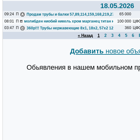
18.05.2026
09:24
П
65 000
Продам трубы и балки 57,89,114,159,168,219,273,325,377,426.
08:01
П
молибден ниобий никель хром марганец титан кремний чугун ц
100 000
ЦФ
03:47
П
360
ЦФ
360р!!! Трубы нержавеющие 8х1, 18х2, 57х2 12Х18Н10Т.
« Назад
1
2
3
4
5
6
Добавить
новое объ
Обьявления в нашем мобильном п