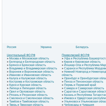
Россия
Украина
Беларусь
Литва
Азербайджан
Латвия
Армения
Центральный ФО РФ
Приволжский ФО РФ
Эстония
Греция
Москва и Московская область
Уфа и Республика Башкортост
Молдавия
Грузия
Белгород и Белгородская область
Киров и Кировская область
Брянск и Брянская область
Йошкар-Ола и Республика Ма
Владимир и Владимирская область
Саранск и Республика Мордов
Воронеж и Воронежская область
Нижний Новгород и Нижегород
Иваново и Ивановская область
область
Калуга и Калужская область
Оренбург и Оренбургская обла
Кострома и Костромская область
Пенза и Пензенская область
Курск и Курская область
Пермь и Пермский край
Липецк и Липецкая область
Самара и Самарская область
Орел и Орловская область
Саратов и Саратовская облас
Рязань и Рязанская область
Казань и Республика Татарста
Смоленск и Смоленская область
Ижевск и Удмуртская республи
Тамбов и Тамбовская область
Ульяновск и Ульяновская обла
Тверь и Тверская область
Чебоксары и Чувашия