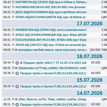
08:43
П
ХН67МВТЮ-ВД (ЭП202-ВД) круги 240мм и 180мм ДЕШЕВО
СЗ
08:42
П
ХН33КВЮ-ВИ(ЭК102-ВИ, ВЖ145-ВИ) лом Дешево
СЗ
08:42
П
ДИ52-ВД(03Х11Н8М2Ф-ВД) круги ф250мм обточенные ДЕШЕВО
УФ
08:42
П
ЭП695-ВД(05Х12Н5К14М5ТВ-ВД) круг ф160мм из наличия Деше
ЦФ
17.07.2026
09:42
П
ХН68ВМТЮК-ВД (ЭП693-ВД) лента жаропрочная 0,3мм х 400м
СЗ
09:41
П
ЭП921-ВД (03Х9К14Н6М3ДФ-ВД) круг 90мм ДЕШЕВО
СЗ
09:41
П
03Х21Н32М3Б-ВИ (ЧС33-ВИ, ЭП864-ВИ) круг 65мм Дешево
СЗ
09:41
П
ЭК152-ИД (ЭК151У-ИД) круг 210мм из наличия Дешево
СЗ
09:05
П
молибден ниобий никель хром марганец титан кремний чугун ц
100 000
ПФ
16.07.2026
09:44
П
65 000
Продам трубу 146х7,7 ТУ 14-3Р-174-2021 (обсадная), 23тн,N
09:41
П
Проволока хн77тюр, хн60вт, 06х15н60м15, хн50вмтюб, 36нхтю.
ЦФ
08:38
П
65 000
Продам трубы и балки 57,89,114,159,168,219,273,325,377,426.
15.07.2026
08:19
П
65 000
Продам трубы и балки 57,89,114,159,168,219,273,325,377,426.
14.07.2026
11:25
П
29нк, 36нхтю, хн78т, 79нм, хн60вт, хн45ю, 32нкд, 12х18н10т...
ЦФ
09:11
П
65 000
Продам трубы и балки 57,89,114,159,168,219,273,325,377,426.